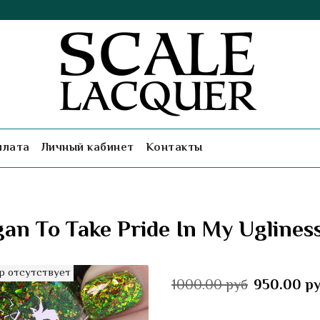
плата
Личный кабинет
Контакты
gan To Take Pride In My Ugliness
р отсутствует
1000.00 руб
950.00 р