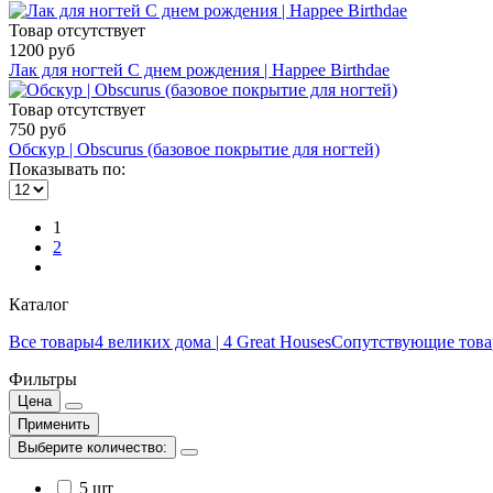
Товар отсутствует
1200 руб
Лак для ногтей С днем рождения | Happee Birthdae
Товар отсутствует
750 руб
Обскур | Obscurus (базовое покрытие для ногтей)
Показывать по:
1
2
Каталог
Все товары
4 великих дома | 4 Great Houses
Сопутствующие тов
Фильтры
Цена
Применить
Выберите количество:
5 шт